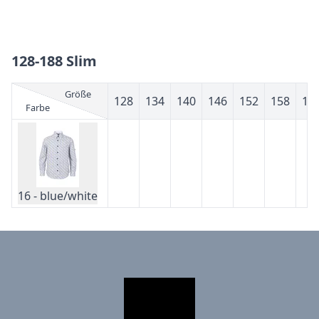
128-188 Slim
Größe
128
134
140
146
152
158
16
Farbe
16 - blue/white