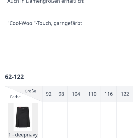
Auch in Damengrößen erhältlich!
"Cool-Wool"-Touch, garngefärbt
62-122
Größe
92
98
104
110
116
122
Farbe
1 - deepnavy