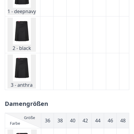
1 - deepnavy
2 - black
3 - anthra
Damengrößen
Größe
36
38
40
42
44
46
48
Farbe