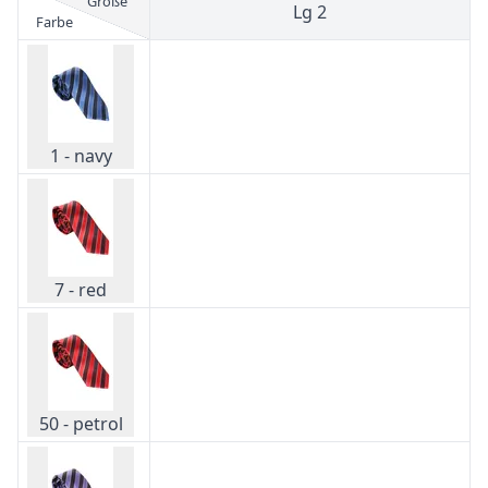
Größe
Lg 2
Farbe
1 - navy
7 - red
50 - petrol