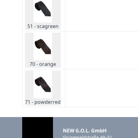
51 - scagreen
70 - orange
71 - powderred
NEW G.O.L. GmbH
Grünewaldstraße 49–51