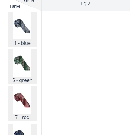
Größe
Lg 2
Farbe
1 - blue
5 - green
7 - red