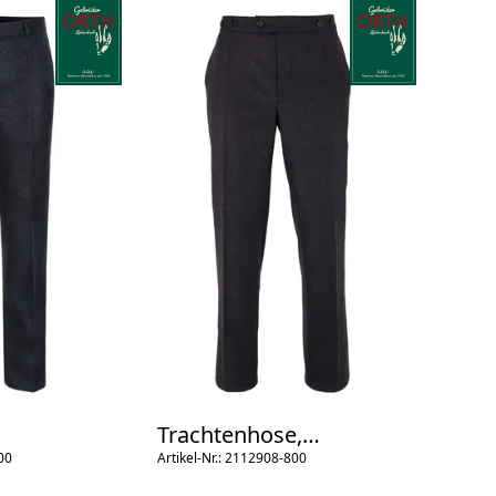
Trachtenhose,
o.P.
00
Spitzbund
Artikel-Nr.: 2112908-800