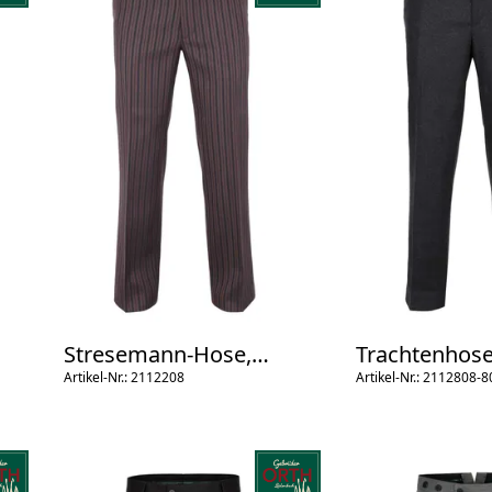
Stresemann-Hose,
Trachtenhose
Spitzbund
Artikel-Nr.: 2112208
Normalbund
Artikel-Nr.: 2112808-8