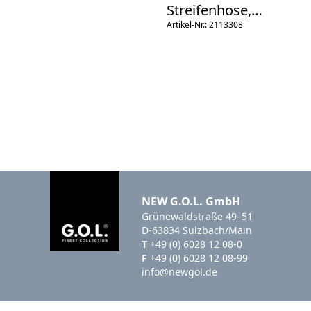
Streifenhose,
Spitzbund
Artikel-Nr.: 2113308
NEW G.O.L. GmbH
Grünewaldstraße 49–51
D-63834 Sulzbach/Main
T
+49 (0) 6028 12 08-0
F
+49 (0) 6028 12 08-99
info@newgol.de