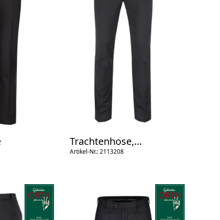
e
Trachtenhose,
Spitzbund
Artikel-Nr.: 2113208